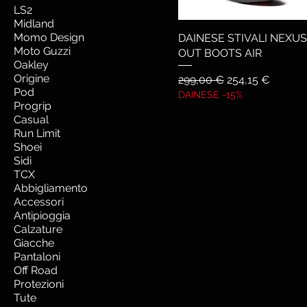
LS2
Midland
Momo Design
DAINESE STIVALI NEXUS 
Moto Guzzi
OUT BOOTS AIR
Oakley
Origine
Prezzo regolare
Prezzo scontat
299,00 €
254,15 €
Pod
DAINESE -15%
Progrip
Casual
Run Limit
Shoei
Sidi
TCX
Abbigliamento
Accessori
Antipioggia
Calzature
Giacche
Pantaloni
Off Road
Protezioni
Tute