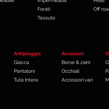
eabile
Impermeabili
Pelle
Forati
Off ro
Tessuto
Antipioggia
Accessori
O
Giacca
Borse & zaini
G
Pantaloni
Occhiali
P
Tuta Intera
Accessori vari
M