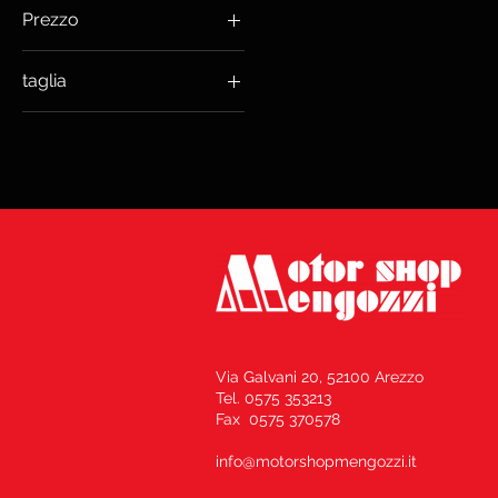
Prezzo
taglia
299 €
629 €
41
41 NERO
42
NERO/BIANCO/ROSSO
FLUO
43 NERO/ROSSO
44 NERO/BIANCO
44 NERO/ROSSO
45 NERO/ROSSO
Via Galvani 20, 52100 Arezzo
Tel. 0575 353213
Fax 0575 370578
info@motorshopmengozzi.it