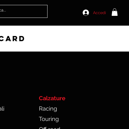
Accedi
 card
Calzature
li
Racing
Touring