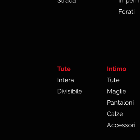
Strada
Imperm
Forati
Tute
Intimo
In
tera
Tute
Divisibile
Maglie
Pantaloni
Calze
Accessori