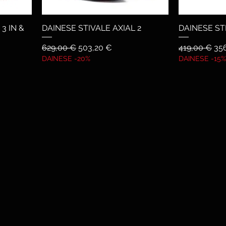
3 IN &
DAINESE STIVALE AXIAL 2
DAINESE ST
Prezzo regolare
Prezzo scontato
Prezzo regol
Pre
629,00 €
503,20 €
419,00 €
35
o
DAINESE -20%
DAINESE -15%