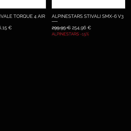
IVALE TORQUE 4 AIR
ALPINESTARS STIVALI SMX-6 V3
are
zzo scontato
Prezzo regolare
Prezzo scontato
6,15 €
299,95 €
254,96 €
ALPINESTARS -15%