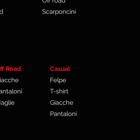
Off road
ad
Scarponcini
ff Road
Casual
iacche
Felpe
antaloni
T-shirt
aglie
Giacche
Pantaloni