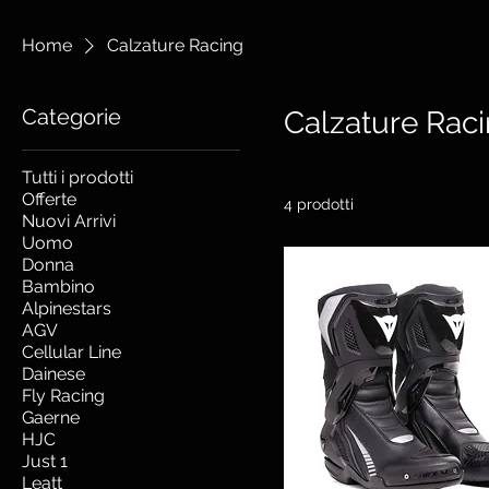
Home
Calzature Racing
Categorie
Calzature Rac
Tutti i prodotti
Offerte
4 prodotti
Nuovi Arrivi
Uomo
Donna
Bambino
Alpinestars
AGV
Cellular Line
Dainese
Fly Racing
Gaerne
HJC
Just 1
Leatt