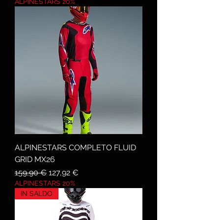
ALPINESTARS 20%
ALPINESTARS COMPLETO FLUID
GRID MX26
Prezzo regolare
Prezzo scontato
159,90 €
127,92 €
ALPINESTARS 20%
IN SALDO