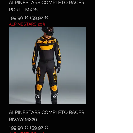
ALPINESTARS COMPLETO RACER
PORTL MX26
Prezzo regolare
Prezzo scontato
199,90 €
159,92 €
ALPINESTARS 20%
ALPINESTARS COMPLETO RACER
RIWAY MX26
Prezzo regolare
Prezzo scontato
199,90 €
159,92 €