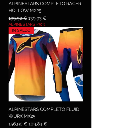
ALPINESTARS COMPLETO RACER
HOLLOW MX25
Prezzo regolare
Prezzo scontato
199,90 €
139,93 €
ALPINESTARS -30%
IN SALDO
ALPINESTARS COMPLETO FLUID
WURX MX25
Prezzo regolare
Prezzo scontato
156,90 €
109,83 €