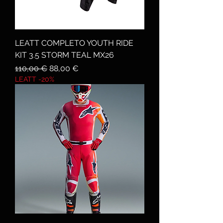
LEATT COMPLETO YOUTH RIDE
KIT 3.5 STORM TEAL MX26
Prezzo regolare
Prezzo scontato
110,00 €
88,00 €
LEATT -20%