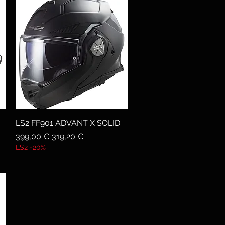
LS2 FF901 ADVANT X SOLID
Vista rapida
Prezzo regolare
Prezzo scontato
399,00 €
319,20 €
LS2 -20%