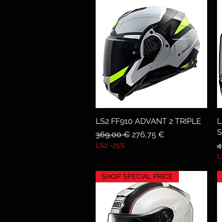
LS2 FF910 ADVANT 2 TRIPLE
Vista rapida
L
Prezzo regolare
Prezzo scontato
369,00 €
276,75 €
P
4
LS2 -25%
L
SHOP SPECIAL PRICE