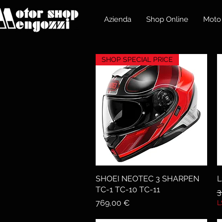
Azienda
Shop Online
Moto
SHOP SPECIAL PRICE
SHOEI NEOTEC 3 SHARPEN
Vista rapida
L
TC-1 TC-10 TC-11
P
3
Prezzo
769,00 €
L