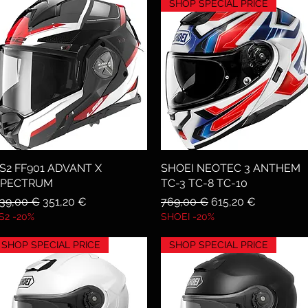
SHOP SPECIAL PRICE
S2 FF901 ADVANT X
Vista rapida
SHOEI NEOTEC 3 ANTHEM
Vista rapida
SPECTRUM
TC-3 TC-8 TC-10
rezzo regolare
Prezzo scontato
Prezzo regolare
Prezzo scontato
39,00 €
351,20 €
769,00 €
615,20 €
S2 -20%
SHOEI -20%
SHOP SPECIAL PRICE
SHOP SPECIAL PRICE