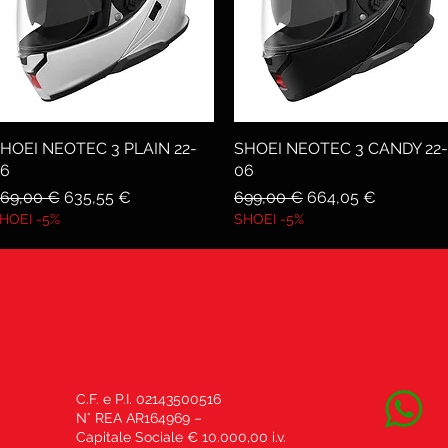
HOEI NEOTEC 3 PLAIN 22-
Vista rapida
SHOEI NEOTEC 3 CANDY 22-
Vista rapida
6
06
rezzo regolare
Prezzo scontato
Prezzo regolare
Prezzo scontato
69,00 €
635,55 €
699,00 €
664,05 €
HOEI -5%
SHOEI -5%
C.F. e P.I. 02143500516
N° REA AR164969 –
Capitale Sociale € 10.000,00 i.v.