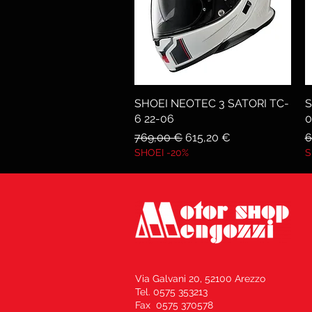
SHOEI NEOTEC 3 SATORI TC-
Vista rapida
S
6 22-06
0
Prezzo regolare
Prezzo scontato
P
769,00 €
615,20 €
6
SHOEI -20%
S
Via Galvani 20, 52100 Arezzo
Tel. 0575 353213
Fax 0575 370578