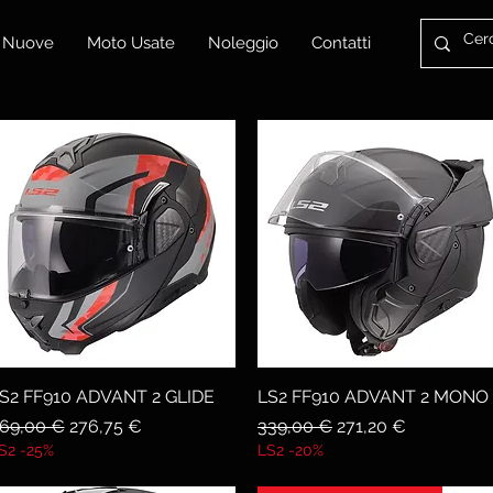
 Nuove
Moto Usate
Noleggio
Contatti
S2 FF910 ADVANT 2 GLIDE
Vista rapida
LS2 FF910 ADVANT 2 MONO
Vista rapida
rezzo regolare
Prezzo scontato
Prezzo regolare
Prezzo scontato
69,00 €
276,75 €
339,00 €
271,20 €
S2 -25%
LS2 -20%