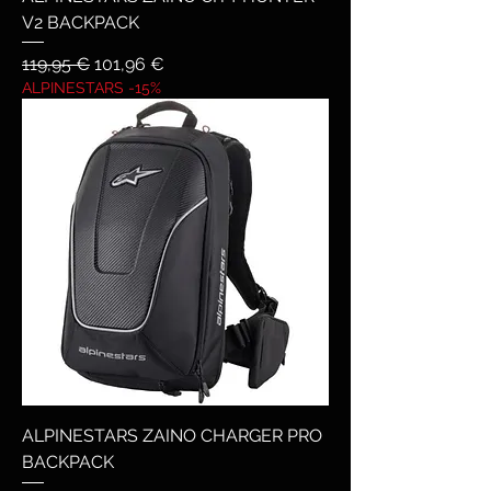
V2 BACKPACK
Prezzo regolare
Prezzo scontato
119,95 €
101,96 €
ALPINESTARS -15%
ALPINESTARS ZAINO CHARGER PRO
BACKPACK