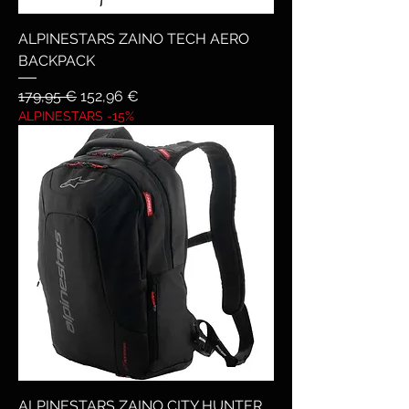
ALPINESTARS ZAINO TECH AERO
BACKPACK
Prezzo regolare
Prezzo scontato
179,95 €
152,96 €
ALPINESTARS -15%
ALPINESTARS ZAINO CITY HUNTER