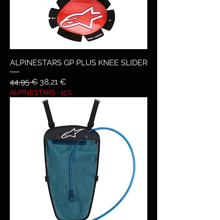
ALPINESTARS GP PLUS KNEE SLIDER
Prezzo regolare
Prezzo scontato
44,95 €
38,21 €
ALPINESTARS -15%