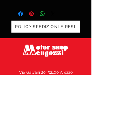
POLICY SPEDIZIONI E RESI
Via Galvani 20, 52100 Arezzo
Tel. 0575 353213
Fax 0575 370578
info@motorshopmengozzi.it
C.F. e P.I.
02143500516
N° REA AR164969 –
Capitale Sociale € 10.000,00 i.v.