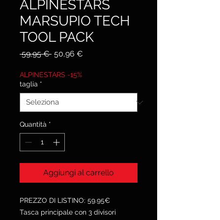
ALPINESTARS
MARSUPIO TECH
TOOL PACK
Prezzo
Prezzo
 59,95 € 
50,96 €
regolare
scontato
ALPINESTARS -15%
taglia
*
Quantità
*
Aggiungi al carrello
PREZZO DI LISTINO: 59.95€
Tasca principale con 3 divisori