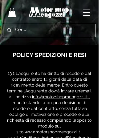
POLICY SPEDIZIONI E RESI
13.1 L’Acquirente ha diritto di recedere dal
contratto entro 14 giorni dalla data di
ricevimento della merce. Entro questo
termine l’Acquirente dovrà inviare un’email
all’indirizzo
info@motorshopmengozzi.it
,
manifestando la propria decisione di
recedere dal contratto, senza tuttavia
obbligo di motivazione e procedere alla
richiesta di recesso compilando l’apposito
modulo sul
sito
www.motorshopmengozzi.it
.
13.2 Il Venditore rimborserà all’Acquirente