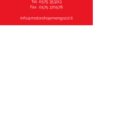
Tel. 0575 353213
Fax 0575 370578
info@motorshopmengozzi.it
C.F. e P.I.
02143500516
N° REA AR164969 –
Capitale Sociale € 10.000,00 i.v.
Vendita Moto / Officina Ricambi
339.50.80.500
Sale of clothing and helmets
335.60.29.530
PRIVACY POLICY
COOKIE POLICY
TERMINI E CONDIZIONI