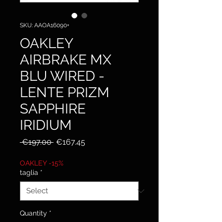
SKU: AAOA16090+
OAKLEY
AIRBRAKE MX
BLU WIRED -
LENTE PRIZM
SAPPHIRE
IRIDIUM
Regular
Sale
 €197.00 
€167.45
Price
Price
OAKLEY -15%
taglia
*
Quantity
*