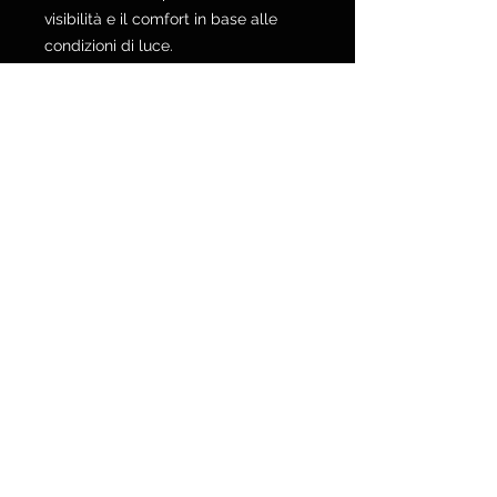
visibilità e il comfort in base alle
condizioni di luce.
POLICY SPEDIZIONI E RESI
Via Galvani 20, 52100 Arezzo
Tel. 0575 353213
Fax 0575 370578
info@motorshopmengozzi.it
C.F. e P.I.
02143500516