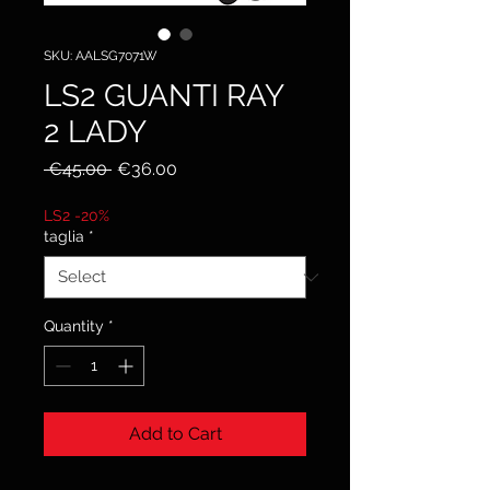
SKU: AALSG7071W
LS2 GUANTI RAY
2 LADY
Regular
Sale
 €45.00 
€36.00
Price
Price
LS2 -20%
taglia
*
Quantity
*
Add to Cart