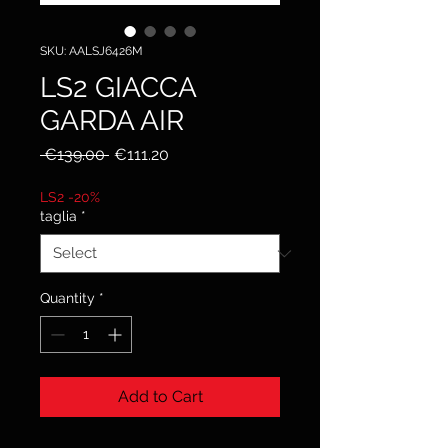
SKU: AALSJ6426M
LS2 GIACCA
GARDA AIR
Regular
Sale
 €139.00 
€111.20
Price
Price
LS2 -20%
taglia
*
Quantity
*
Add to Cart