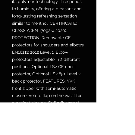
its polymer technology, it responds
to humidity, offering a pleasant and
long-lasting refreshing sensation
similar to menthol. CERTIFICATE:
CLASS A (EN 17092-4:2020).
PROTECTION: Removable CE
protectors for shoulders and elbows
EN16211: 2012 Level 1. Elbow
protectors adjustable in 2 different
positions. Optional LS2 CE chest
protector, Optional LS2 851 Level 2
back protector. FEATURES: YKK
front zipper with semi-automatic
closure. Velcro flap on the waist for
a perfect closure. Cuff adjustment
with buttons. Arm adjustment with
buttons. Two front hand pockets.
Waist adjustment with buttons.
Reflective inserts.