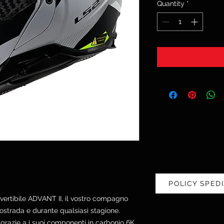
Quantity
*
POLICY SPEDI
nvertibile ADVANT II, il vostro compagno
tostrada e durante qualsiasi stagione.
grazie a i suoi componenti in carbonio 6K