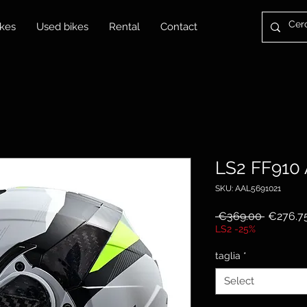
kes
Used bikes
Rental
Contact
LS2 FF910
SKU: AAL5691021
Regular
 €369.00 
€276.7
Price
LS2 -25%
taglia
*
Select