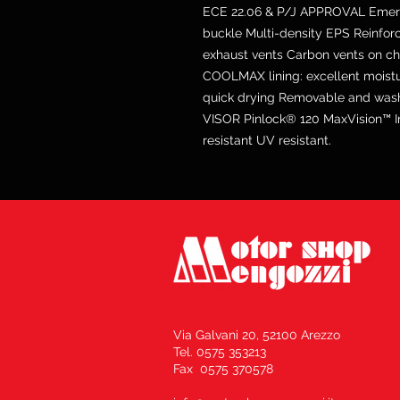
ECE 22.06 & P/J APPROVAL Emerg
buckle Multi-density EPS Reinfo
exhaust vents Carbon vents on 
COOLMAX lining: excellent moist
quick drying Removable and wash
VISOR Pinlock® 120 MaxVision™ I
resistant UV resistant.
Via Galvani 20, 52100 Arezzo
Tel. 0575 353213
Fax 0575 370578