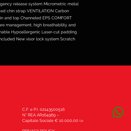
ency release system Micrometric metal
rced chin strap VENTILATION Carbon
chin and top Channeled EPS COMFORT
ure management, high breathability and
able Hypoallergenic Laser-cut padding
ncluded New visor lock system Scratch
C.F. e P.I. 02143500516
N° REA AR164969 –
Capitale Sociale € 10.000,00 i.v.