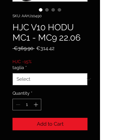
SKU: AAHJ10490
HJC V10 HODU
MC1 - MC9 22.06
Regular
Sale
 €369.90 
€314.42
Price
Price
HJC -15%
taglia
*
Quantity
*
Add to Cart