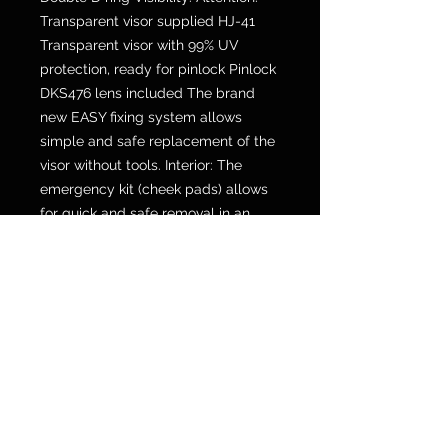
Transparent visor supplied HJ-41
Transparent visor with 99% UV
protection, ready for pinlock Pinlock
DKS476 lens included The brand
new EASY fixing system allows
simple and safe replacement of the
visor without tools. Interior: The
emergency kit (cheek pads) allows
for quick and safe removal in an
emergency situation Removable
interior Prepared for eyeglasses
Ventilation: “ACS” advanced
channeling ventilation system: full
airflow passes from front to rear and
eliminates heat and humidity from
the helmet Upper front air intakes
and on the chin guard
Specifications: Prepared for the