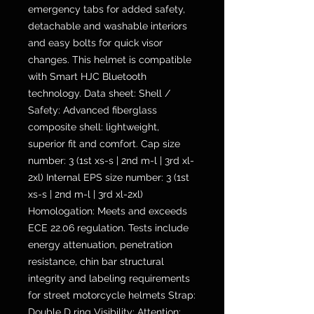
emergency tabs for added safety,
detachable and washable interiors
and easy bolts for quick visor
changes. This helmet is compatible
with Smart HJC Bluetooth
technology. Data sheet: Shell /
Safety: Advanced fiberglass
composite shell: lightweight,
superior fit and comfort. Cap size
number: 3 (1st xs-s | 2nd m-l | 3rd xl-
2xl) Internal EPS size number: 3 (1st
xs-s | 2nd m-l | 3rd xl-2xl)
Homologation: Meets and exceeds
ECE 22.06 regulation. Tests include
energy attenuation, penetration
resistance, chin bar structural
integrity and labeling requirements
for street motorcycle helmets Strap:
Double D ring Visibility: Attention: