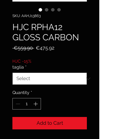
SKU: AAHJ13863
HJC RPHA12
GLOSS CARBON
Regular
Sale
 €559.90 
€475.92
Price
Price
HJC -15%
taglia
*
Quantity
*
Add to Cart