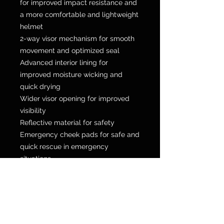
for improved impact resistance and
a more comfortable and lightweight
helmet
2-way visor mechanism for smooth
movement and optimized seal
Advanced interior lining for
improved moisture wicking and
quick drying
Wider visor opening for improved
visibility
Reflective material for safety
Emergency cheek pads for safe and
quick rescue in emergency
situations
Washable headrest and cheek pads
Equipped with a Clear & Dark visor
as standard
Pinlock, chin deflector, and breath
deflector included