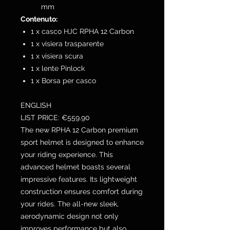
mm
Contenuto:
1 x casco HJC RPHA 12 Carbon
1 x visiera trasparente
1 x visiera scura
1 x lente Pinlock
1 x Borsa per casco
ENGLISH
LIST PRICE: €559.90
The new RPHA 12 Carbon premium
sport helmet is designed to enhance
your riding experience. This
advanced helmet boasts several
impressive features. Its lightweight
construction ensures comfort during
your rides. The all-new sleek,
aerodynamic design not only
improves performance but also