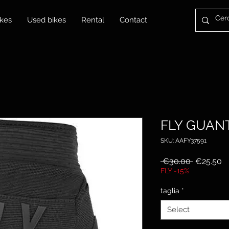
kes
Used bikes
Rental
Contact
FLY GUANT
SKU: AAFY37591
Regular
S
 €30.00 
€25.50
Price
Pr
FLY -15%
taglia
*
Select