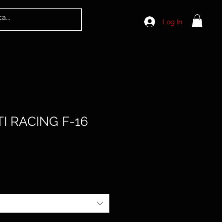
Log In
I RACING F-16
ale
ice