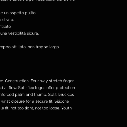
 e un aspetto pulito.
 strato.
tilato.
na vestibilità sicura.
roppo attillata, non troppo larga.
e. Construction: Four-way stretch finger
nd airflow. Soft-flex logos offer protection
inforced palm and thumb. Split knuckles
wrist closure for a secure fit. Silicone
e fit: not too tight, not too loose. Youth