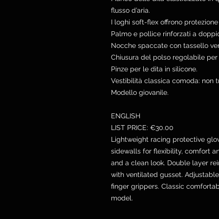
flusso d’aria.
I loghi soft-flex offrono protezione
Palmo e pollice rinforzati a doppio
Nocche spaccate con tassello ven
Chiusura del polso regolabile per u
Pinze per le dita in silicone.
Vestibilità classica comoda: non t
Modello giovanile.
ENGLISH
LIST PRICE: €30.00
Lightweight racing protective glov
sidewalls for flexibility, comfort a
and a clean look. Double layer re
with ventilated gusset. Adjustable 
finger grippers. Classic comfortabl
model.