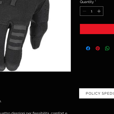
Quantity
*
POLICY SPEDI
.
uattro direzioni per flessibilità, comfort e