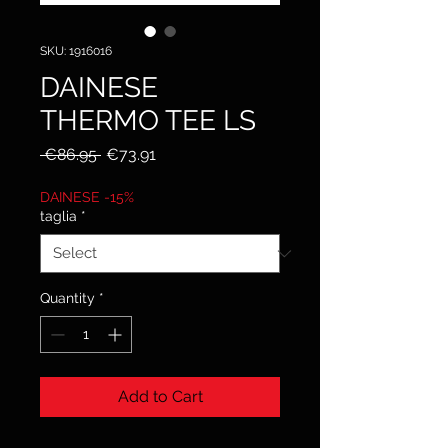
SKU: 1916016
DAINESE
THERMO TEE LS
Regular
Sale
 €86.95 
€73.91
Price
Price
DAINESE -15%
taglia
*
Quantity
*
Add to Cart