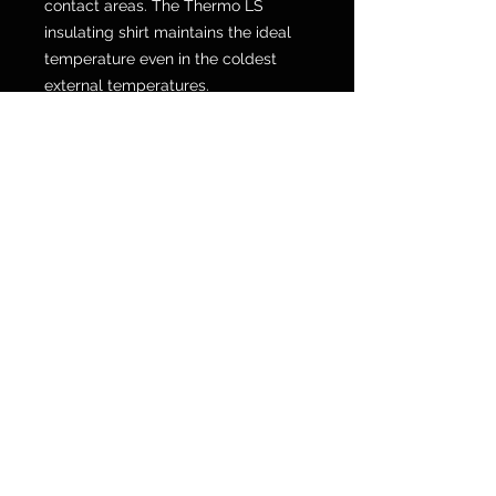
contact areas. The Thermo LS
insulating shirt maintains the ideal
temperature even in the coldest
external temperatures.
POLICY SPEDIZIONI E RESI
Via Galvani 20, 52100 Arezzo
Tel. 0575 353213
Fax 0575 370578
info@motorshopmengozzi.it