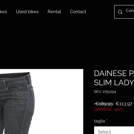
kes
Used bikes
Rental
Contact
DAINESE 
SLIM LAD
SKU: 2755154
Regular
 €189.95 
€113.97
Price
DAINESE -40%
taglia
*
Select