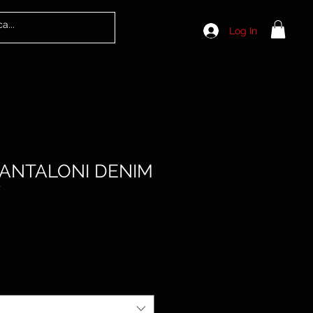
Log In
PANTALONI DENIM
Y
Sale
Price