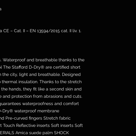
a
CE – Cat. II – EN 13594/2015 cat. II liv. 1.
s. Waterproof and breathable thanks to the
he Stafford D-Dry® are certified short
n the city, light and breathable. Designed
 thermal insulation. Thanks to the stretch
 the hands, they fit like a second skin and
ce and protection from abrasions and cuts.
uarantees waterproofness and comfort
 D-Dry® waterproof membrane
 Pre-curved fingers Stretch fabric
uch Reflective inserts Soft inserts Soft
ATERIALS Amica suede palm SHOCK