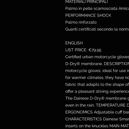
MATERIALI PRINCIPALI
Palmo in pelle scamosciata Amic
PERFORMANCE SHOCK
Palmo rinforzato
Guanti certificati secondo la norma 
ENGLISH
LIST PRICE: €79.95
Certified urban motorcycle glove
D-Dry® membrane. DESCRIPTION T
motorcycle gloves, ideal for use i
for warmer climates, they have no
fabric that adapts to the shape of
offer a pleasant driving experien
The Dainese D-Dry® membrane g
even in the rain. TEMPERATURE
ERGONOMICS Adjustable cuff band
CHARACTERISTICS Dainese Smart To
inserts on the knuckles MAIN M