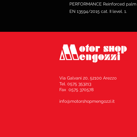
PERFORMANCE Reinforced palm Glo
EN 13594/2015 cat. II level. 1.
Via Galvani 20, 52100 Arezzo
Tel. 0575 353213
Fax 0575 370578
info@motorshopmengozzi.it