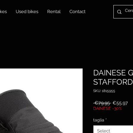
kes
Used bikes
Rental
Contact
DAINESE 
STAFFORD
SKU: 1815955
Regular
Sa
 €79.95 
€55.97
Price
Pr
DAINESE -30%
taglia
*
Select