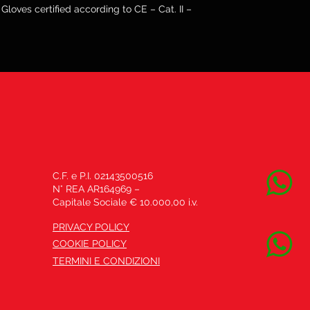
ves certified according to CE – Cat. II –
C.F. e P.I. 02143500516
N° REA AR164969 –
Capitale Sociale € 10.000,00 i.v.
PRIVACY POLICY
COOKIE POLICY
TERMINI E CONDIZIONI