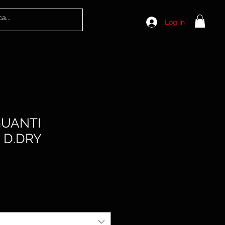
Log In
GUANTI
 D.DRY
le
ice