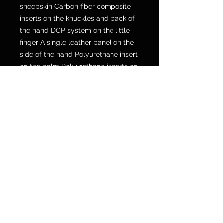
sheepskin Carbon fiber composite
inserts on the knuckles and back of
the hand DCP system on the little
finger A single leather panel on the
side of the hand Polyurethane insert
on the palm Polyurethane inserts on
the finger joints Thermoplastic resin
inserts on the side of the little finger
Reinforced pre-shaped cuff
construction Four-way stretch fabric
between the knuckles and the back
of the hand Gloves certified Liv1 (EN
13594/2015) cat. II Dainese
motorcycle leather racing gloves.
POLICY SPEDIZIONI E RESI