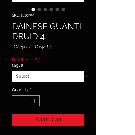
SKU: 1815959
DAINESE GUANTI
DRUID 4
Regular
Sale
 €229.00 
€194.65
Price
Price
DAINESE -15%
taglia
*
Quantity
*
Add to Cart