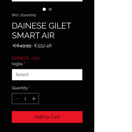
SKU: 1D400015
DAINESE GILET
SMART AIR
Regular
Sale
 €649.95 
€552.46
Price
Price
DAINESE -15%
taglia
*
Quantity
*
Add to Cart