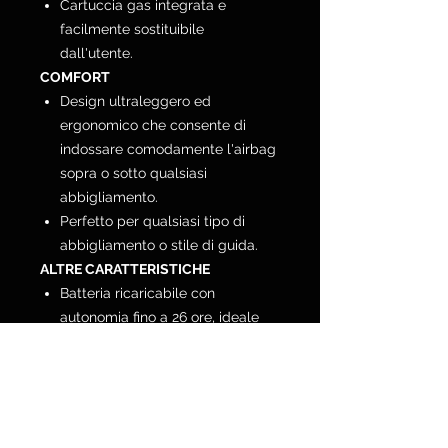
Cartuccia gas integrata e
facilmente sostituibile
dall'utente.
COMFORT
Design ultraleggero ed
ergonomico che consente di
indossare comodamente l'airbag
sopra o sotto qualsiasi
abbigliamento.
Perfetto per qualsiasi tipo di
abbigliamento o stile di guida.
ALTRE CARATTERISTICHE
Batteria ricaricabile con
autonomia fino a 26 ore, ideale
per lunghi viaggi.
Facile manutenzione e utilizzo
grazie al sistema generatore di
gas sostituibile.