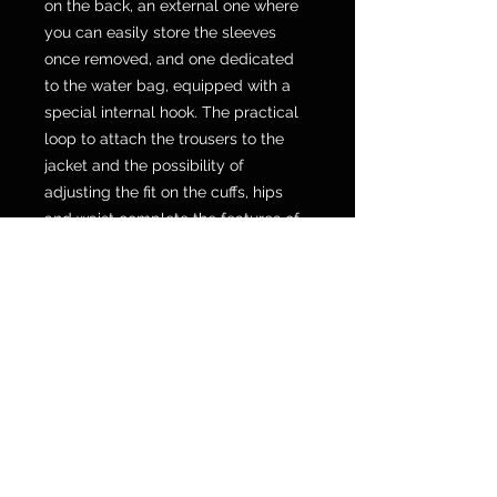
on the back, an external one where
you can easily store the sleeves
once removed, and one dedicated
to the water bag, equipped with a
special internal hook. The practical
loop to attach the trousers to the
jacket and the possibility of
adjusting the fit on the cuffs, hips
and waist complete the features of
the Sterrato Tex Jacket.
FEATURES: 1 cargo pocket on the
back 1 waterproof internal pocket 2
external pockets Compatible with
roost guards and off-road safety
jackets Motorcycle garment
certified according to EN 17092 A
Pocket for G1, G2 back protector
Pocket on the sleeve Pockets for
Pro-Armor Chest 2 pcs. Polyester