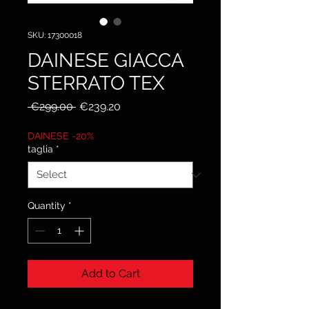
SKU: 17300018
DAINESE GIACCA
STERRATO TEX
Regular
Sale
 €299.00 
€239.20
Price
Price
DAINESE -20%
taglia
*
Quantity
*
Add to Cart