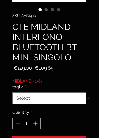
SKU: AAC1410
CTE MIDLAND
INTERFONO
BLUETOOTH BT
MINI SINGOLO
Regular
Sale
 €129.00 
€109.65
Price
Price
MIDLAND -15%
taglia
*
Quantity
*