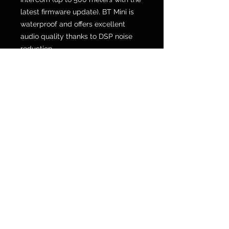
latest firmware update). BT Mini is
waterproof and offers excellent
audio quality thanks to DSP noise
reduction.
POLICY SPEDIZIONI E RESI
Via Galvani 20, 52100 Arezzo
Tel. 0575 353213
Fax 0575 370578
info@motorshopmengozzi.it