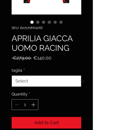
SKU: 607170M02AR
APRILIA GIACCA
UOMO RACING
Regular
Sale
 €279.00 
€140.00
Price
Price
taglia
*
Quantity
*
Add to Cart