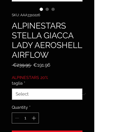
SKU: AAA3310226
ALPINESTARS
STELLA GIACCA
LADY AEROSHELL
AIRFLOW
Regular
Sale
 €239.95 
€191.96
Price
Price
ALPINESTARS 20%
taglia
*
Quantity
*