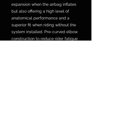
expansion when the airbag inflates
but also offering a high level of
anatomical performance and a
superior fit when riding without the
system installed. Pre-curved elbow
construction to reduce rider fatigue
while riding. Adjustable cuffs for a
more tailored fit. Hidden pockets
inside and outside the jacket for
real-world convenience. Low-profile
Nucleon Flex Plus CE-Level 1
shoulder and elbow armor for
effective impact protection. Tech-
Air® 7x, Tech-Air® 5 PLASMA, and
Tech-Air® 3 Ready. Under
applicable European laws, the CE
marking is a conformity requirement
for the marketing of this product.
The following standards apply: Fully