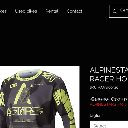
kes
Used bikes
Rental
Contact
ALPINEST
RACER HO
SKU: AAA3760925
Regular
 €199.90 
€139.93
Price
ALPINESTARS -30%
taglia
*
Select