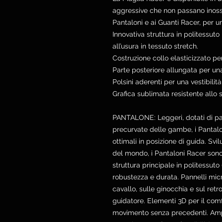
aggressive che non passano inoss
Pantaloni e ai Guanti Racer, per u
Innovativa struttura in politessut
all’usura in tessuto stretch.
Costruzione collo elasticizzato per
Parte posteriore allungata per un
Polsini aderenti per una vestibilità
Grafica sublimata resistente allo 
PANTALONE: Leggeri, dotati di panne
precurvate delle gambe, i Pantalo
ottimali in posizione di guida. Svi
del mondo, i Pantaloni Racer sono 
struttura principale in politessut
robustezza e durata. Pannelli micr
cavallo, sulle ginocchia e sul retro
guidatore. Elementi 3D per il comf
movimento senza precedenti. Ampi