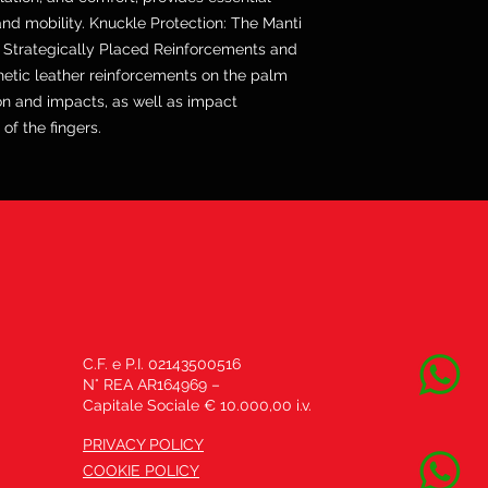
d mobility. Knuckle Protection: The Manti
d. Strategically Placed Reinforcements and
hetic leather reinforcements on the palm
on and impacts, as well as impact
of the fingers.
C.F. e P.I. 02143500516
N° REA AR164969 –
Capitale Sociale € 10.000,00 i.v.
PRIVACY POLICY
COOKIE POLICY