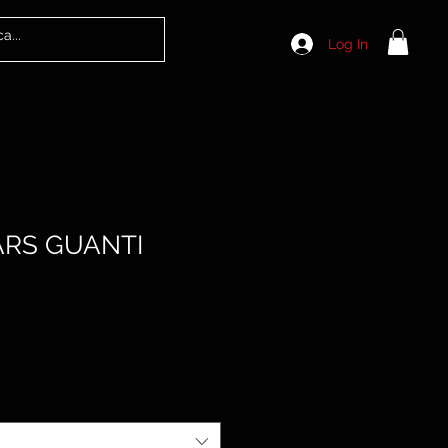
Log In
ARS GUANTI
le
ice