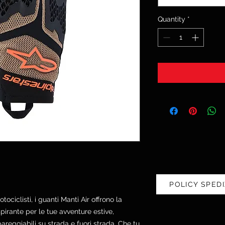
Quantity
*
POLICY SPEDI
tociclisti, i guanti Manti Air offrono la
spirante per le tue avventure estive,
reggiabili su strada e fuori strada. Che tu