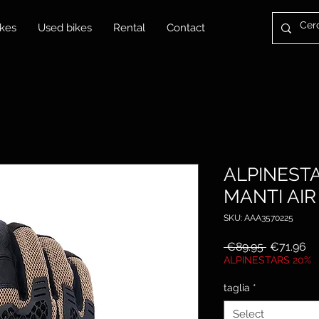
kes
Used bikes
Rental
Contact
ALPINEST
MANTI AIR
SKU: AAA3570225
Regular
Sa
 €89.95 
€71.96
Price
Pr
ALPINESTARS 20%
taglia
*
Select