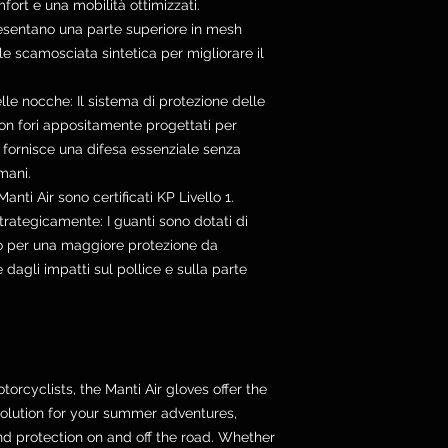
mfort e una mobilità ottimizzati.
presentano una parte superiore in mesh
le scamosciata sintetica per migliorare il
lle nocche: Il sistema di protezione delle
on fori appositamente progettati per
t, fornisce una difesa essenziale senza
mani.
anti Air sono certificati KP Livello 1.
strategicamente: I guanti sono dotati di
lmo per una maggiore protezione da
 dagli impatti sul pollice e sulla parte
orcyclists, the Manti Air gloves offer the
solution for your summer adventures,
nd protection on and off the road. Whether