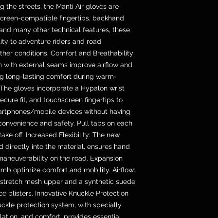
ing the streets, the Manti Air gloves are
creen-compatible fingertips, backhand
and many other technical features, these
lity to adventure riders and road
her conditions. Comfort and Breathability:
 with external seams improve airflow and
ing long-lasting comfort during warm-
 The gloves incorporate a Hypalon wrist
ecure fit, and touchscreen fingertips to
martphones/mobile devices without having
convenience and safety. Pull tabs on each
ake off. Increased Flexibility: The new
d directly into the material, ensures hand
d maneuverability on the road. Expansion
mb optimize comfort and mobility. Airflow:
D stretch mesh upper and a synthetic suede
e blisters. Innovative Knuckle Protection
uckle protection system, with specially
tilation, and comfort, provides essential