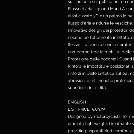
sull'indice e sul pollice per un co
Flusso d'aria: I guanti Manti Air 
elasticizzato 3D e un palmo in pel
flusso d'aria e ridurre le vesciche.
Innovativo design dei protettori de
nocche perfettamente iniettato, c
flessibilità, ventilazione e comfor
compromettere la mobilità delle 
Protezione delle nocche: I Guanti M
Rinforzi e imbottiture posizionati 
rinforzi in pelle sintetica sul pa
abrasioni e urti, nonché protezione
superiore delle dita.
ENGLISH
LIST PRICE: €89.95
Designed by motorcyclists, for mot
ultimate lightweight, breathable 
providing unparalleled comfort a