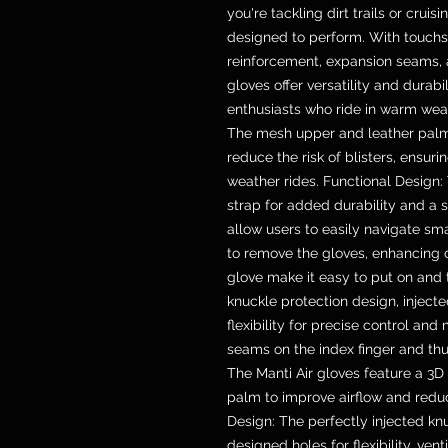
you're tackling dirt trails or cruis
designed to perform. With touchs
reinforcement, expansion seams, 
gloves offer versatility and durabi
enthusiasts who ride in warm weat
The mesh upper and leather palm
reduce the risk of blisters, ensur
weather rides. Functional Design:
strap for added durability and a s
allow users to easily navigate s
to remove the gloves, enhancing 
glove make it easy to put on and t
knuckle protection design, injecte
flexibility for precise control an
seams on the index finger and thu
The Manti Air gloves feature a 3
palm to improve airflow and reduc
Design: The perfectly injected kn
designed holes for flexibility, ven