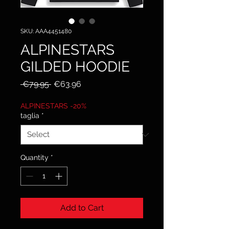
SKU: AAA4451480
ALPINESTARS
GILDED HOODIE
Regular
Sale
 €79.95 
€63.96
Price
Price
ALPINESTARS -20%
taglia
*
Quantity
*
Add to Cart