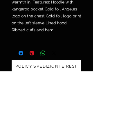
warmth in. Features: Hoodie with
kangaroo pocket Gold foil Angeles
logo on the chest Gold foil logo print
on the left sleeve Lined hood
Ribbed cuffs and hem
POLICY SPEDIZIONI E RESI
Via Galvani 20, 52100 Arezzo
Tel. 0575 353213
Fax 0575 370578