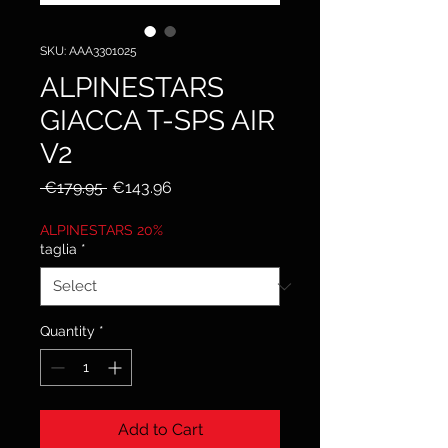
SKU: AAA3301025
ALPINESTARS
GIACCA T-SPS AIR
V2
Regular
Sale
 €179.95 
€143.96
Price
Price
ALPINESTARS 20%
taglia
*
Quantity
*
Add to Cart