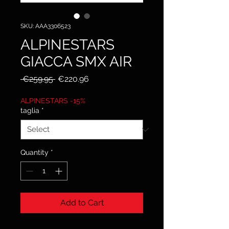
SKU: AAA3306523
ALPINESTARS
GIACCA SMX AIR
Regular
Sale
 €259.95 
€220.96
Price
Price
ALPINESTARS -15%
taglia
*
Quantity
*
Add to Cart