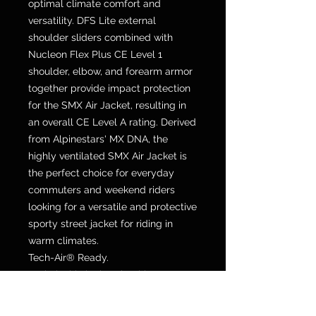
optimal climate comfort and
versatility. DFS Lite external
shoulder sliders combined with
Nucleon Flex Plus CE Level 1
shoulder, elbow, and forearm armor
together provide impact protection
for the SMX Air Jacket, resulting in
an overall CE Level A rating. Derived
from Alpinestars' MX DNA, the
highly ventilated SMX Air Jacket is
the perfect choice for everyday
commuters and weekend riders
looking for a versatile and protective
sporty street jacket for riding in
warm climates.
Tech-Air® Ready.
Technical knit chassis with
mechanical stretch combined with
perforated 450D poly-fabric in key