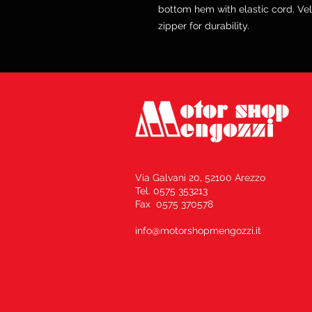
bottom hem with elastic cord. Vel
zipper for durability.
Via Galvani 20, 52100 Arezzo
Tel. 0575 353213
Fax 0575 370578
info@motorshopmengozzi.it