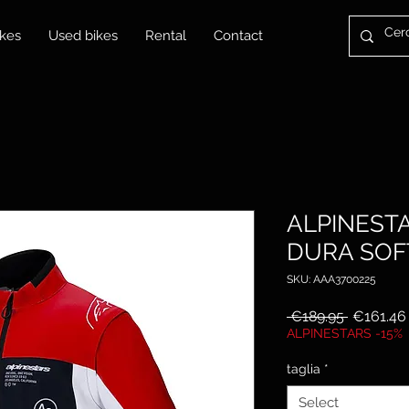
kes
Used bikes
Rental
Contact
ALPINESTA
DURA SOF
SKU: AAA3700225
Regular
 €189.95 
€161.46
Price
ALPINESTARS -15%
taglia
*
Select