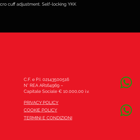
cro cuff adjustment. Self-locking YKK
C.F. e P.I. 02143500516
N° REA AR164969 –
Capitale Sociale € 10.000,00 i.v.
PRIVACY POLICY
COOKIE POLICY
TERMINI E CONDIZIONI