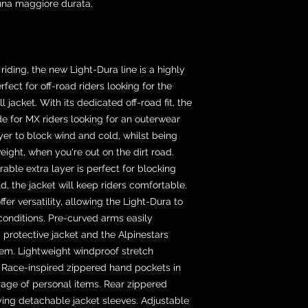
una maggiore durata.
riding, the new Light-Dura line is a highly
rfect for off-road riders looking for the
ll jacket. With its dedicated off-road fit, the
de for MX riders looking for an outerwear
ayer to block wind and cold, whilst being
eight, when you're out on the dirt road.
able extra layer is perfect for blocking
, the jacket will keep riders comfortable.
fer versatility, allowing the Light-Dura to
conditions. Pre-curved arms easily
protective jacket and the Alpinestars
m. Lightweight windproof stretch
lly Race-inspired zippered hand pockets in
rage of personal items. Rear zippered
ying detachable jacket sleeves. Adjustable