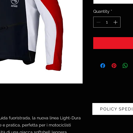
Quantity
*
POLICY SPEDI
uida fuoristrada, la nuova linea Light-Dura
e pratica, perfetta per i motociclisti
lità di una giacca softshell leggera.