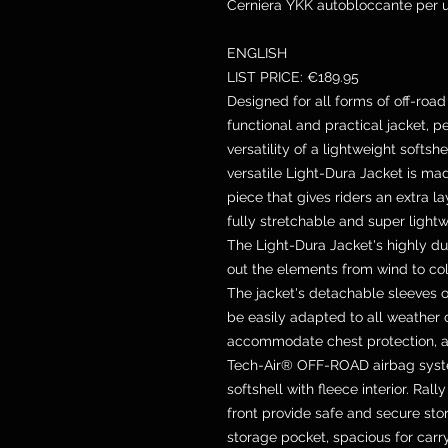
Cerniera YKK autobloccante per 
ENGLISH
LIST PRICE: €189.95
Designed for all forms of off-road 
functional and practical jacket, pe
versatility of a lightweight softshe
versatile Light-Dura Jacket is ma
piece that gives riders an extra l
fully stretchable and super lightw
The Light-Dura Jacket's highly dur
out the elements from wind to cold
The jacket's detachable sleeves of
be easily adapted to all weather 
accommodate chest protection, a 
Tech-Air® OFF-ROAD airbag syste
softshell with fleece interior. Ra
front provide safe and secure sto
storage pocket, spacious for carr