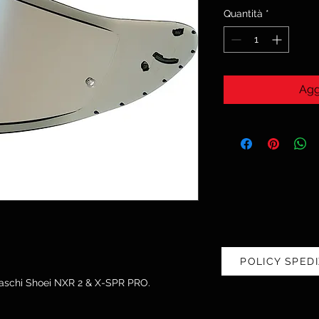
Quantità
*
Agg
POLICY SPEDI
aschi Shoei NXR 2 & X-SPR PRO.