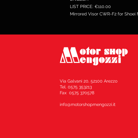
LIST PRICE: €110.00
Mirrored Visor CWR-F2 for Shoei
Via Galvani 20, 52100 Arezzo
Tel. 0575 353213
Fax 0575 370578
info@motorshopmengozzi.it