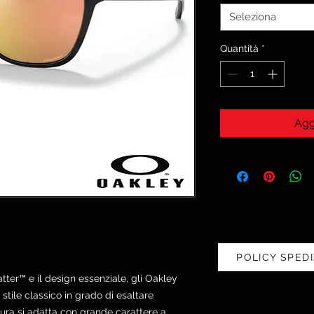
Seleziona
Quantità
*
Agg
POLICY SPEDI
ter™ e il design essenziale, gli Oakley
tile classico in grado di esaltare
tura si adatta con grande carattere a