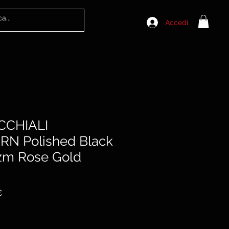
Accedi
CCHIALI
 Polished Black
izm Rose Gold
Prezzo
€
scontato