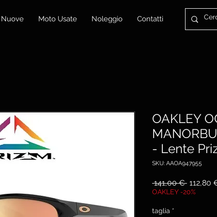
 Nuove
Moto Usate
Noleggio
Contatti
OAKLEY O
MANORBURN
- Lente Pr
SKU: AAOA947955
Prezzo
 141,00 € 
112,80 
regolare
OAKLEY -20%
taglia
*