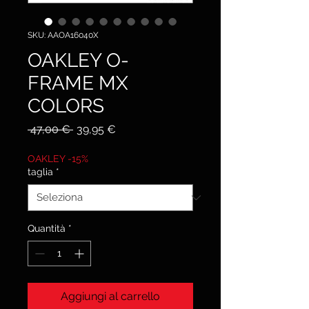
SKU: AAOA16040X
OAKLEY O-
FRAME MX
COLORS
Prezzo
Prezzo
 47,00 € 
39,95 €
regolare
scontato
OAKLEY -15%
taglia
*
Quantità
*
Aggiungi al carrello