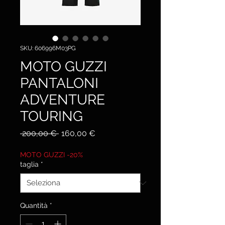
SKU: 606996M03PG
MOTO GUZZI
PANTALONI
ADVENTURE
TOURING
Prezzo
Prezzo
 200,00 € 
160,00 €
regolare
scontato
MOTO GUZZI -20%
taglia
*
Quantità
*