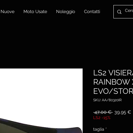
 Nuove
Moto Usate
Noleggio
Contatti
LS2 VISIE
RAINBOW 
EVO/STO
SKU: AA/80320IR
Prezzo
 47,00 € 
39,95 €
regolare
LS2 -15%
taglia
*