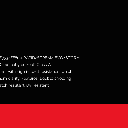
20/FF353/FF800 RAPID/STREAM EVO/STORM
 "optically correct" Class A
er with high impact resistance, which
mum clarity. Features: Double shielding
ch resistant UV resistant.