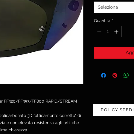
Seleziona
Quantità
*
Agg
 per FF320/FF353/FF800 RAPID/STREAM
POLICY SPEDI
policarbonato 3D "otticamente corretto" di
iale con elevata resistenza agli urti, che
sima chiarezza.