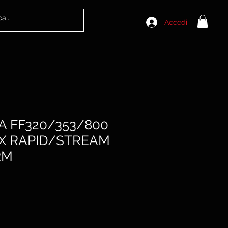
Accedi
RA FF320/353/800
X RAPID/STREAM
RM
Prezzo
scontato