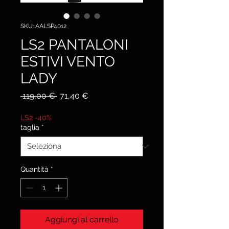
SKU: AALSP4012
LS2 PANTALONI
ESTIVI VENTO
LADY
Prezzo
Prezzo
 119,00 € 
71,40 €
regolare
scontato
LS2 -40%
taglia
*
Quantità
*
Aggiungi al carrello