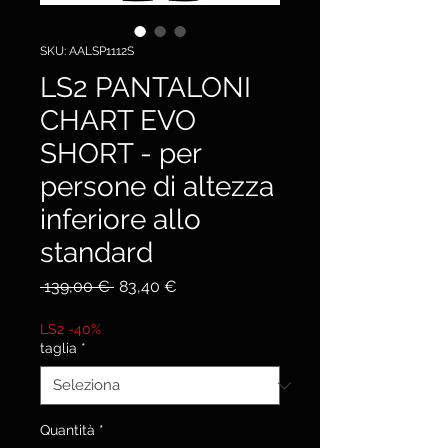
SKU: AALSP1112S
LS2 PANTALONI
CHART EVO
SHORT - per
persone di altezza
inferiore allo
standard
Prezzo
Prezzo
 139,00 € 
83,40 €
regolare
scontato
LS2 -40%
taglia
*
Quantità
*