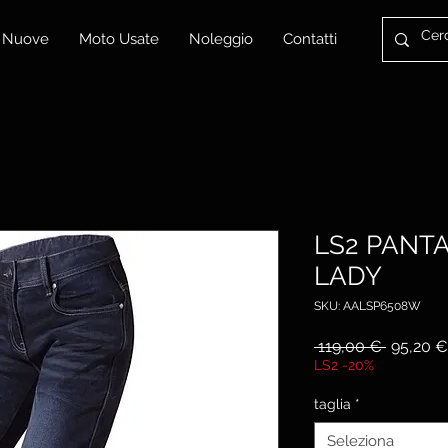
 Nuove
Moto Usate
Noleggio
Contatti
LS2 PANT
LADY
SKU: AALSP6508W
Prezzo
 119,00 € 
95,20 €
regolare
LS2 -20%
taglia
*
Seleziona