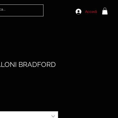
Accedi
ALONI BRADFORD
Prezzo
scontato