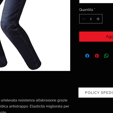
Quantità
*
Agg
POLICY SPEDI
 un’elevata resistenza all’abrasione grazie
midica antistrappo. Elasticità migliorata per
vole.