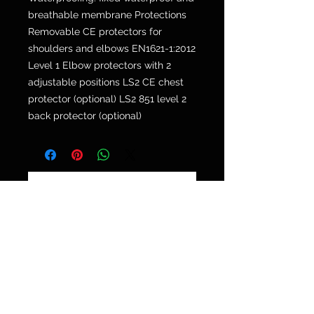
breathable membrane Protections
Removable CE protectors for
shoulders and elbows EN1621-1:2012
Level 1 Elbow protectors with 2
adjustable positions LS2 CE chest
protector (optional) LS2 851 level 2
back protector (optional)
POLICY SPEDIZIONI E RESI
Via Galvani 20, 52100 Arezzo
Tel. 0575 353213