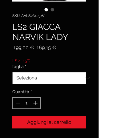
SKU: AALSJ6425W
LS2 GIACCA
NARVIK LADY
Prezzo
Prezzo
 199,00 € 
169,15 €
regolare
scontato
LS2 -15%
taglia
*
Quantità
*
Aggiungi al carrello