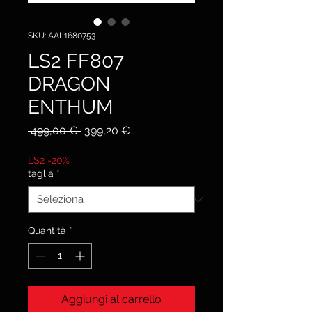
SKU: AAL1680753
LS2 FF807
DRAGON
ENTHUM
Prezzo
Prezzo
 499,00 € 
399,20 €
regolare
scontato
LS2 -20%
taglia
*
Quantità
*
Aggiungi al carrello