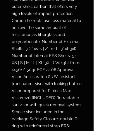
outer shell, carbon that offers very
high levels of impact protection.
Carbon helmets use less material to
achieve the same amount of
resistance as fiberglass and
polycarbonate. Number of External
Shells: 3 (1° xs-s | 2° m- l | 3° xl-3xl)
Number of Internal EPS Shells: 5 (
XS | S | M | L | XL-3XL ) Weight from:
1450+/-50gr ECE 22.06 Approval
Visor: Anti-scratch & UV-resistant
transparent visor with locking button
Visor prepared for Pinlock Max
Vision 120 (INCLUDED) Retractable
sun visor with quick removal system
Smoke visor included in the
package Safety Closure: double D
ring with reinforced strap ERS: