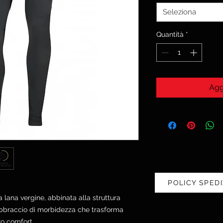
Seleziona
Quantità
*
Agg
POLICY SPEDI
a lana vergine, abbinata alla struttura
abbraccio di morbidezza che trasforma
ro comfort.