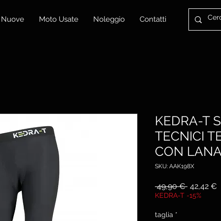
 Nuove
Moto Usate
Noleggio
Contatti
KEDRA-T 
TECNICI T
CON LANA
SKU: AAK198X
Prezzo
P
 49,90 € 
42,42 €
regolare
s
KEDRA-T -15%
taglia
*