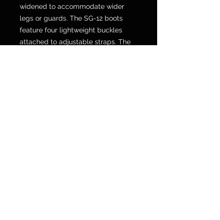
widened to accommodate wider
legs or guards. The SG-12 boots
feature four lightweight buckles
attached to adjustable straps. The
upper part of the boot is made from
a new Swiss breathable material
called Acronos. The gaiter is
extremely stretchy and offers the
perfect fit to keep sand and other
debris out of the boot. The boot is
lined with “Gaerne Memory Cell
Foam” which gives a comfortable
feel and long-lasting fit. The heel
protector is designed to absorb
shock and protect against
compression. The new SG-12 boots
have an improved fit with a narrower
toe box that gives better feel and
contact with the gear lever and