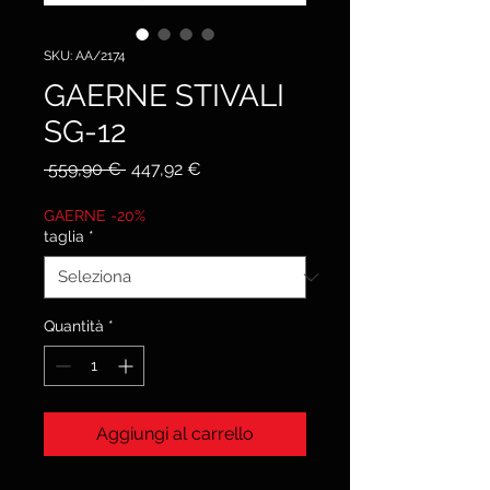
SKU: AA/2174
GAERNE STIVALI
SG-12
Prezzo
Prezzo
 559,90 € 
447,92 €
regolare
scontato
GAERNE -20%
taglia
*
Quantità
*
Aggiungi al carrello