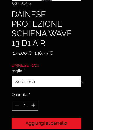
SKU: 1876102
DAINESE
PROTEZIONE
SCHIENA WAVE
13 D1 AIR
Prezzo
Prezzo
 175,00 € 
148,75 €
regolare
scontato
DAINESE -15%
taglia
*
Quantità
*
Aggiungi al carrello