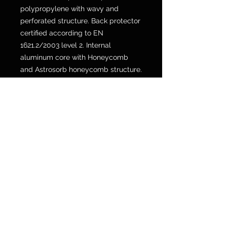
polypropylene with wavy and
perforated structure. Back protector
certified according to EN
1621.2/2003 level 2. Internal
aluminum core with Honeycomb
and Astrosorb honeycomb structure.
Patent n° PCT EP 1001688 B. Internal
back lining in mesh polyester fabric.
Lumbar belt and braces covering in
double-knit fabric. Adjustable
lumbar strap with double velcro.
Industrial Design DM/951 958
perforated external plates. Internal
lining in thermoformed expanded
polyurethane. Adjustable and
removable braces. Lumbar joint.