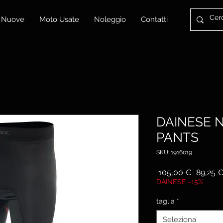
 Nuove
Moto Usate
Noleggio
Contatti
DAINESE 
PANTS
SKU: 1916019
Prezzo
 105,00 € 
89,25 
regolar
DAINESE -15%
taglia
*
Seleziona