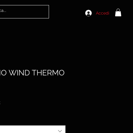
Accedi
NO WIND THERMO
Prezzo
€
e
scontato