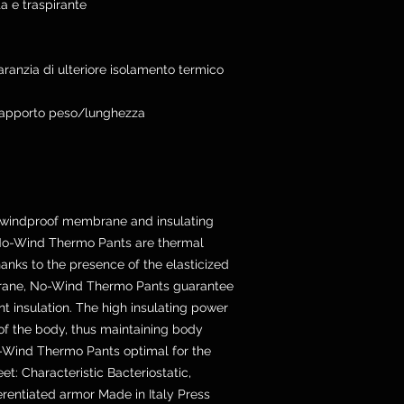
 e traspirante
aranzia di ulteriore isolamento termico
rapporto peso/lunghezza
h windproof membrane and insulating
. No-Wind Thermo Pants are thermal
hanks to the presence of the elasticized
rane, No-Wind Thermo Pants guarantee
t insulation. The high insulating power
 of the body, thus maintaining body
Wind Thermo Pants optimal for the
t: Characteristic Bacteriostatic,
erentiated armor Made in Italy Press