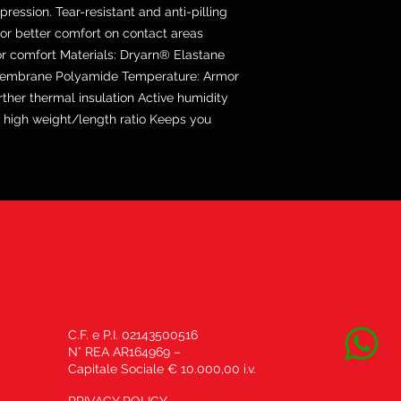
ression. Tear-resistant and anti-pilling
r better comfort on contact areas
or comfort Materials: Dryarn® Elastane
membrane Polyamide Temperature: Armor
rther thermal insulation Active humidity
high weight/length ratio Keeps you
C.F. e P.I. 02143500516
N° REA AR164969 –
Capitale Sociale € 10.000,00 i.v.