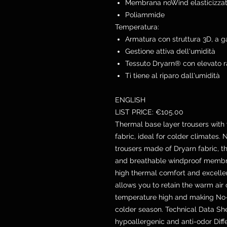
Membrana noWind elasticizzata
Poliammide
Temperatura:
Armatura con struttura 3D, a g
Gestione attiva dell'umidità
Tessuto Dryarn® con elevato 
Ti tiene al riparo dall'umidità
ENGLISH
LIST PRICE: €105.00
Thermal base layer trousers wit
fabric, ideal for colder climates
trousers made of Dryarn fabric, t
and breathable windproof memb
high thermal comfort and excellen
allows you to retain the warm air
temperature high and making No-
colder season. Technical Data Shee
hypoallergenic and anti-odor Diff