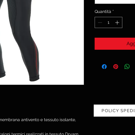
Quantità
*
Agg
POLICY SPEDI
membrana antivento e tessuto isolante,
ni termici realizzati in tessuto Dryarn,