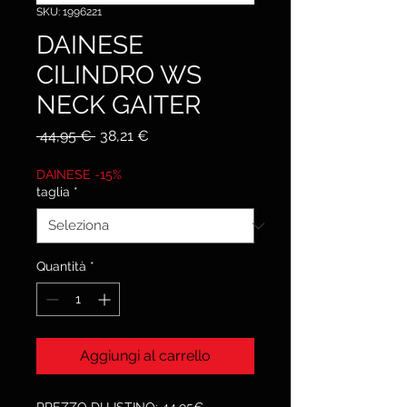
SKU: 1996221
DAINESE
CILINDRO WS
NECK GAITER
Prezzo
Prezzo
 44,95 € 
38,21 €
regolare
scontato
DAINESE -15%
taglia
*
Quantità
*
Aggiungi al carrello