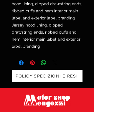
hood lining, dipped drawstring ends,
ribbed cuffs and hem Interior main
label and exterior label branding
Jersey hood lining, dipped
drawstring ends, ribbed cuffs and
hem Interior main label and exterior
label branding
POLICY SPEDIZIONI E RESI
Via Galvani 20, 52100 Arezzo
Tel. 0575 353213