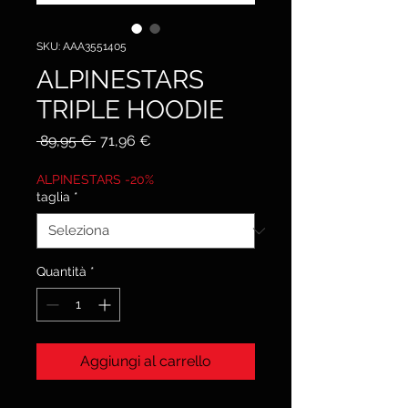
SKU: AAA3551405
ALPINESTARS
TRIPLE HOODIE
Prezzo
Prezzo
 89,95 € 
71,96 €
regolare
scontato
ALPINESTARS -20%
taglia
*
Quantità
*
Aggiungi al carrello