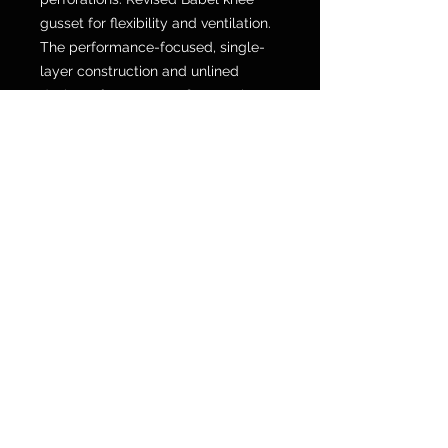
gusset for flexibility and ventilation.
The performance-focused, single-
layer construction and unlined
design offer a greater fit, superior
comfort and reduced weight,
allowing you to put them on and
take them off effortlessly, even when
wearing knee pads or knee pads.
The new SX2 self-locking magnetic
buckle, safe and fast, guarantees
optimal closure at the waist. Data
sheet: Stretch mesh materials make
the pants more flexible and
breathable. The seat and knees
have been reinforced for added
durability. Stretchnet material has
been used on the back of the legs,
to ensure airflow comfort and