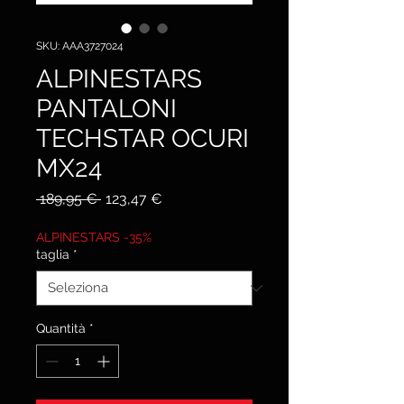
SKU: AAA3727024
ALPINESTARS
PANTALONI
TECHSTAR OCURI
MX24
Prezzo
Prezzo
 189,95 € 
123,47 €
regolare
scontato
ALPINESTARS -35%
taglia
*
Quantità
*