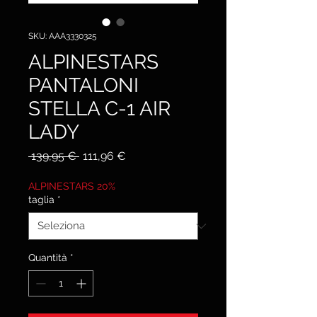
SKU: AAA3330325
ALPINESTARS
PANTALONI
STELLA C-1 AIR
LADY
Prezzo
Prezzo
 139,95 € 
111,96 €
regolare
scontato
ALPINESTARS 20%
taglia
*
Quantità
*