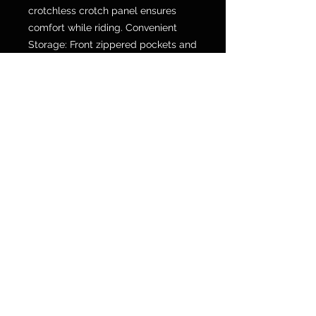
crotchless crotch panel ensures
comfort while riding. Convenient
Storage: Front zippered pockets and
back overlapping pockets allow for
convenient storage of riding
essentials. CE Certified: Meets CE
Class A certification standards for
protective motorcycle gear. Knee
Protector Positioning Adjuster: Pants
feature 3-position adjustable knee
protector compartments, stitched
with color-coded stitching to easily
differentiate individual pockets
(white stitching indicates standard
position), allowing riders to
conveniently position protectors for
a perfectly tailored fit. Pants feature
Alpinestars Level 1 Nucleon Flex
Plus knee protectors.