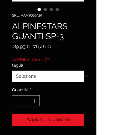
SKU: AAA3550925
ALPINESTARS
GUANTI SP-3
Prezzo
Prezzo
 89,95 € 
76,46 €
regolare
scontato
ALPINESTARS -15%
taglia
*
Quantità
*
Aggiungi al carrello