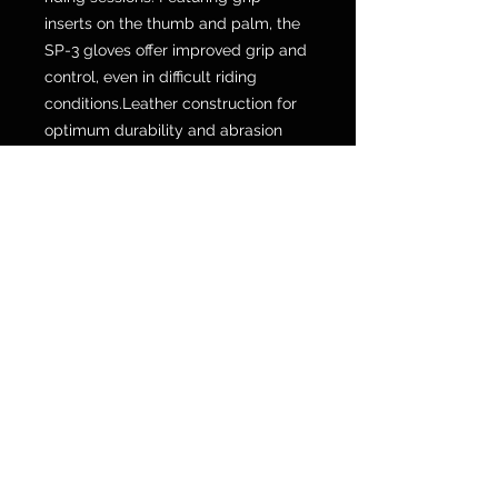
inserts on the thumb and palm, the
SP-3 gloves offer improved grip and
control, even in difficult riding
conditions.Leather construction for
optimum durability and abrasion
resistance. Accordion panels on the
thumb bridge and fingers for
increased flexibility. Equipped with a
wrist adjuster and hook-and-loop
closure for a secure, personalized fit.
Gripper pads on the thumb and
palm enhance control and grip
while riding. Touchscreen-
compatible E-touch tip on the index
finger for added comfort without
compromising safety. Stitch-
resistant internal finger construction
ensures a comfortable, distraction-