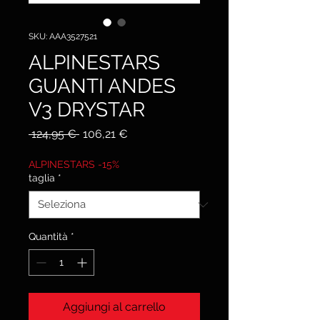
SKU: AAA3527521
ALPINESTARS
GUANTI ANDES
V3 DRYSTAR
Prezzo
Prezzo
 124,95 € 
106,21 €
regolare
scontato
ALPINESTARS -15%
taglia
*
Quantità
*
Aggiungi al carrello