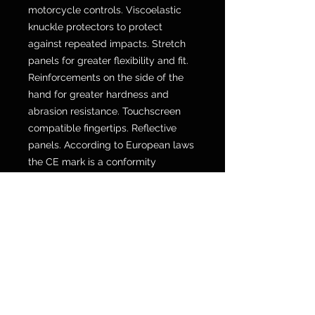
motorcycle controls. Viscoelastic
knuckle protectors to protect
against repeated impacts. Stretch
panels for greater flexibility and fit.
Reinforcements on the side of the
hand for greater hardness and
abrasion resistance. Touchscreen
compatible fingertips. Reflective
panels. According to European laws
the CE mark is a conformity
requirement for the sale of this
product. The following standards
apply to this product: CE level 1
EN13594:2015, KP.
POLICY SPEDIZIONI E RESI