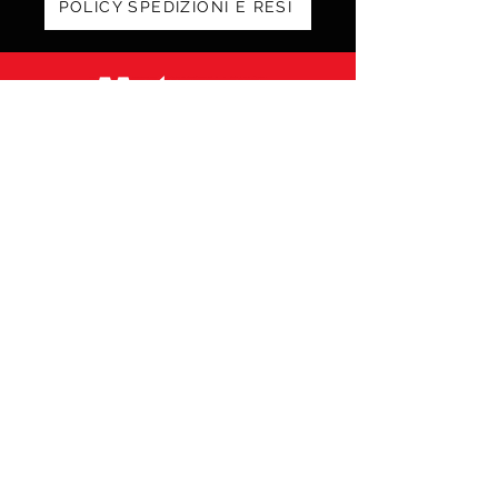
POLICY SPEDIZIONI E RESI
Via Galvani 20, 52100 Arezzo
Tel. 0575 353213
Fax 0575 370578
info@motorshopmengozzi.it
C.F. e P.I.
02143500516
N° REA AR164969 –
Capitale Sociale € 10.000,00 i.v.
Vendita Moto / Officina Ricambi
339.50.80.500