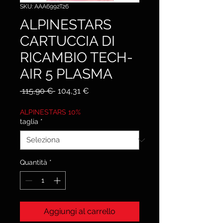
SKU: AAA6992T26
ALPINESTARS
CARTUCCIA DI
RICAMBIO TECH-
AIR 5 PLASMA
Prezzo
Prezzo
 115,90 € 
104,31 €
regolare
scontato
ALPINESTARS 10%
taglia
*
Quantità
*
Aggiungi al carrello